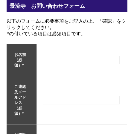
景流寺 お問い合わせフォーム
以下のフォームに必要事項をご記入の上、「確認」をク
リックしてください。
*の付いている項目は必須項目です。
お名前
（必
須）
*
ご連絡
先メー
ルアド
レス
（必
須）
*