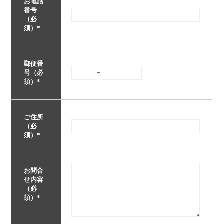
お電話
番号
（必
須）
*
郵便番
－
号（必
須）
*
ご住所
（必
須）
*
お問合
せ内容
（必
須）
*